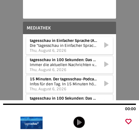
MEDIATHEK
tagesschau in Einfacher Sprache (Audio) | tagesschau in Einfacher Sprache 19:00 Uhr, 06.08.2026
Die "tagesschau in Einfacher Sprache" als Audio-Podcast - immer Montag bis Freitag. Die Einfache Sprache ist eine sprachlich vereinfachte Version der Standardsprache.
Thu, August 6, 2026
tagesschau in 100 Sekunden: Das aktuelle News-Update (Audio) | tagesschau in 100 Sekunden
Immer die aktuellen Nachrichten von heute: Die tagesschau in 100 Sekunden liefert euch mehrmals am Tag ein kurzes News-Update. Hier zum Nachhören.
Thu, August 6, 2026
15 Minuten. Der tagesschau-Podcast am Morgen | Drohne am Flughafen Leipzig/Halle / Gekippte Badeseen / Wasserknappheit auf Alpen
Infos für den Tag. In 15 Minuten hört ihr Themen, die im Alltag wichtig sind: z. B. Kindergeld, Gesundheit, Sicherheit. Wir liefern Beispiele aus ganz Deutschland zu den Nachrichten von heute. Zwei Hosts aus verschiedenen Teilen Deutschlands sprechen über die Infos für den Tag - darüber, was uns gerade wirklich bewegt. Der tagesschau-Podcast am Morgen. Gemacht vom WDR. Kontakt: WhatsApp 0172 2598665 & 15minuten@tagesschau.de
Thu, August 6, 2026
tagesschau in 100 Sekunden: Das aktuelle News-Update (Audio) | tagesschau in 100 Sekunden
Immer die aktuellen Nachrichten von heute: Die tagesschau in 100 Sekunden liefert euch mehrmals am Tag ein kurzes News-Update. Hier zum Nachhören.
Thu, August 6, 2026
00:00
tagesthemen: Den Tag verstehen (Audio) | tagesthemen 22:15 Uhr, 05.08.2026
Die Nachrichten von heute und die Frage: Was bedeuten sie? Die tagesthemen bieten weiterführende Informationen zu dem, was aktuell wichtig ist. Sie liefern Erklärung und Analyse, sowie Beispiele von vor Ort. Hier zum Nachhören.
Wed, August 5, 2026
tagesschau in 100 Sekunden: Das aktuelle News-Update (Audio) | tagesschau in 100 Sekunden