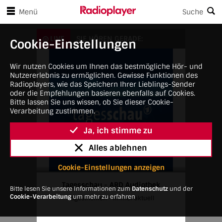
en Player-Steuerungen springen
Zum Hauptinhalt springen
Menü
Suche
Tagesschau - ARD Audiothek
LIVE
SIE HÖREN GERADE:
Cookie-Einstellungen
Wir nutzen Cookies um Ihnen das bestmögliche Hör- und
Nutzererlebnis zu ermöglichen. Gewisse Funktionen des
Radioplayers, wie das Speichern Ihrer Lieblings-Sender
oder die Empfehlungen basieren ebenfalls auf Cookies.
Bitte lassen Sie uns wissen, ob Sie dieser Cookie-
Verarbeitung zustimmen.
Ja, ich stimme zu
Alles ablehnen
Cookie-Einstellungen anzeigen
Tagesschau - ARD Audiothek
Bitte lesen Sie unsere Informationen zum
Datenschutz
und der
Cookie-Verarbeitung
um mehr zu erfahren
Tagesthemen - Immer aktuell