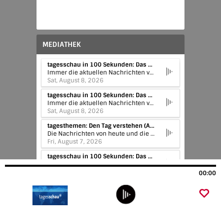
MEDIATHEK
tagesschau in 100 Sekunden: Das aktuelle News-Update (Audio) | tagesschau in 100 Sekunden
Immer die aktuellen Nachrichten von heute: Die tagesschau in 100 Sekunden liefert euch mehrmals am Tag ein kurzes News-Update. Hier zum Nachhören.
Sat, August 8, 2026
tagesschau in 100 Sekunden: Das aktuelle News-Update (Audio) | tagesschau in 100 Sekunden
Immer die aktuellen Nachrichten von heute: Die tagesschau in 100 Sekunden liefert euch mehrmals am Tag ein kurzes News-Update. Hier zum Nachhören.
Sat, August 8, 2026
tagesthemen: Den Tag verstehen (Audio) | tagesthemen 21:45 Uhr, 07.08.2026
Die Nachrichten von heute und die Frage: Was bedeuten sie? Die tagesthemen bieten weiterführende Informationen zu dem, was aktuell wichtig ist. Sie liefern Erklärung und Analyse, sowie Beispiele von vor Ort. Hier zum Nachhören.
Fri, August 7, 2026
tagesschau in 100 Sekunden: Das aktuelle News-Update (Audio) | tagesschau in 100 Sekunden
Immer die aktuellen Nachrichten von heute: Die tagesschau in 100 Sekunden liefert euch mehrmals am Tag ein kurzes News-Update. Hier zum Nachhören.
Fri, August 7, 2026
00:00
tagesschau: Die 20 Uhr Nachrichten (Audio) | tagesschau 20:00 Uhr, 07.08.2026
Hier findet ihr immer, was am Tag aktuell und wichtig ist: Die 20 Uhr Nachrichten der ARD von heute zum Nachhören. Die tagesschau ist Deutschlands erfolgreichste Nachrichtensendung im Fernsehen.
Fri, August 7, 2026
tagesschau in Einfacher Sprache (Audio) | tagesschau in Einfacher Sprache 19:00 Uhr, 07.08.2026