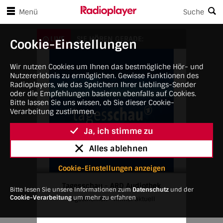
en Player-Steuerungen springen
Zum Hauptinhalt springen
Menü
Suche
Tagesschau - ARD Audiothek
LIVE
SIE HÖREN GERADE:
Cookie-Einstellungen
Wir nutzen Cookies um Ihnen das bestmögliche Hör- und
Nutzererlebnis zu ermöglichen. Gewisse Funktionen des
Radioplayers, wie das Speichern Ihrer Lieblings-Sender
oder die Empfehlungen basieren ebenfalls auf Cookies.
Bitte lassen Sie uns wissen, ob Sie dieser Cookie-
Verarbeitung zustimmen.
Ja, ich stimme zu
Alles ablehnen
Cookie-Einstellungen anzeigen
Tagesschau - ARD Audiothek
Bitte lesen Sie unsere Informationen zum
Datenschutz
und der
Cookie-Verarbeitung
um mehr zu erfahren
Tagesthemen - Immer aktuell