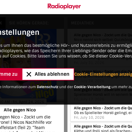
K
SIE HÖREN GERADE:
MEDIATHEK
nstellungen
Fri, August 7, 2026
es um Ihnen das bestmögliche Hör- und Nutzererlebnis zu ermögl
dioplayers, wie das Speichern Ihrer Lieblings-Sender oder die E
s auf Cookies. Bitte lassen Sie uns wissen, ob Sie dieser Cookie-Ve
Fri, July 31, 2026
timme zu
Alles ablehnen
Cookie-Einstellungen anzei
Fri, July 24, 2026
ere Informationen zum
Datenschutz
und der
Cookie-Verarbeitung
um mehr zu
Fri, July 17, 2026
00 AM • Fri, April 24, 2026
Alle gegen Nico
gegen Nico - Zockt um die
Fri, July 10, 2026
one! | Nicos Nachhilfe vor
affelstart (Teil 2): “Team