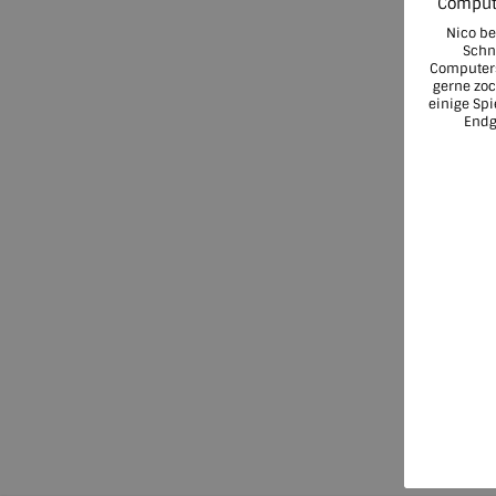
Compute
Nico b
Schn
Computers
gerne zock
einige Spi
Endg