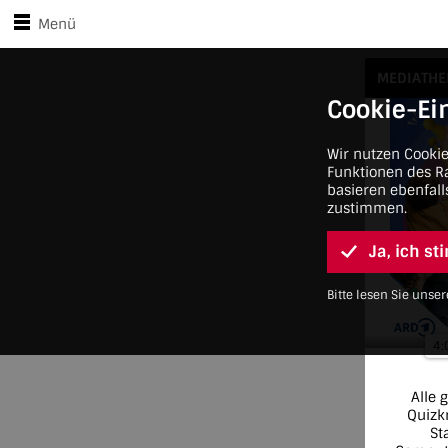
Zu den Player-Steuerungen springen
Zum Hauptinhalt springen
Menü
Alle gegen Nico
MEDIATHE
Cookie-Ei
Wir nutzen Cooki
Funktionen des Ra
basieren ebenfall
zustimmen.
Ja, ich s
Bitte lesen Sie uns
4:
Alle 
Quizkr
St